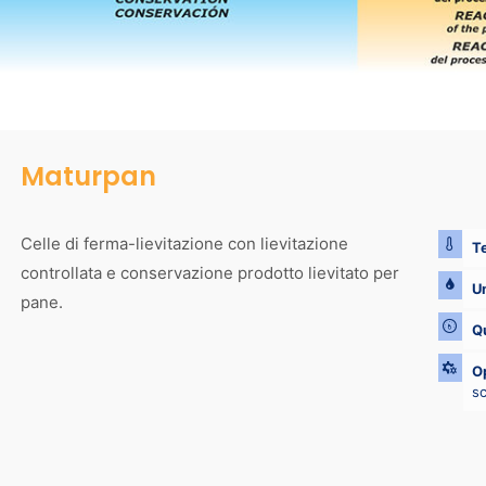
Maturpan
Celle di ferma-lievitazione con lievitazione
Te
controllata e conservazione prodotto lievitato per
Um
pane.
Q
Op
s