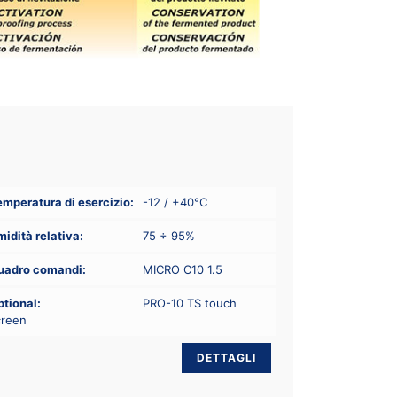
mperatura di esercizio:
-12 / +40°C
idità relativa:
75 ÷ 95%
uadro comandi:
MICRO C10 1.5
tional:
PRO-10 TS touch
creen
DETTAGLI