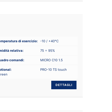
mperatura di esercizio:
-10 / +40°C
idità relativa:
75 ÷ 95%
uadro comandi:
MICRO C10 1.5
tional:
PRO-10 TS touch
creen
DETTAGLI