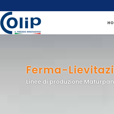
HO
Ferma-Lievitaz
Linee di produzione Maturpan