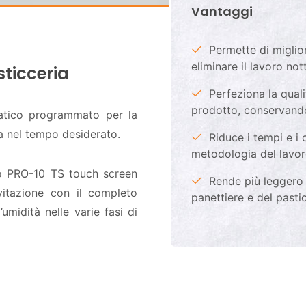
Vantaggi
Permette di miglior
eliminare il lavoro not
sticceria
Perfeziona la qualit
prodotto, conservando t
atico programmato per la
ia nel tempo desiderato.
Riduce i tempi e i 
metodologia del lavoro
o PRO-10 TS touch screen
Rende più leggero 
vitazione con il completo
panettiere e del pasti
umidità nelle varie fasi di