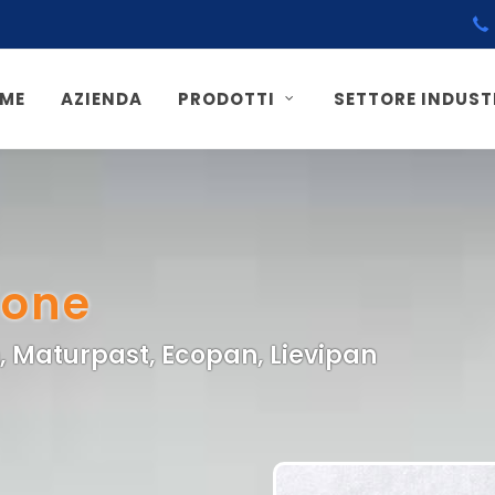
ME
AZIENDA
PRODOTTI
SETTORE INDUST
ione
, Maturpast, Ecopan, Lievipan