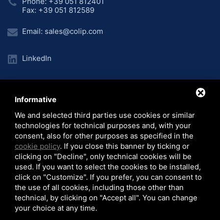
Phone: +39 051 812401
Fax: +39 051 812589
Email:
sales@colip.com
LinkedIn
Informative
Home
Unternehmen
Produktionslinien
/
/
/
Anlagen
Projekte
Video
News
We and selected third parties use cookies or similar
/
/
/
/
technologies for technical purposes and, with your
© 2026 COLIP Srl - C.F. 03986760373 - P.I. 00685571200
consent, also for other purposes as specified in the
Sitemap
-
Privacy Policy
-
Cookie Policy
-
Note Legali
cookie policy
. If you close this banner by ticking or
clicking on "Decline", only technical cookies will be
used. If you want to select the cookies to be installed,
click on "Customize". If you prefer, you can consent to
the use of all cookies, including those other than
technical, by clicking on "Accept all". You can change
La Società COLIP Srl ha ricevuto i benefici rientranti nel regime degli aiuti di
your choice at any time.
Stato o regime de minimis per il quale sussiste l’obbligo di pubblicazione nel