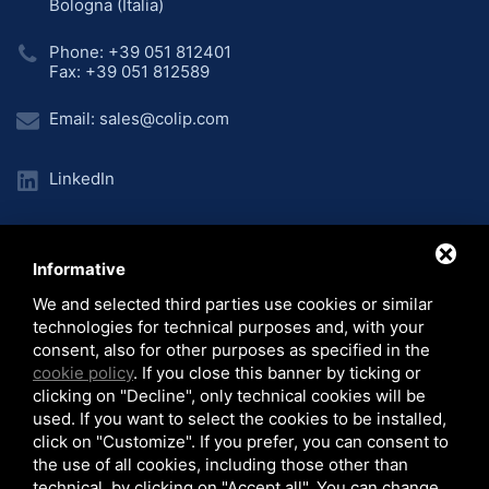
Bologna (Italia)
Phone: +39 051 812401
Fax: +39 051 812589
Email:
sales@colip.com
LinkedIn
Informative
Home
Unternehmen
Produktionslinien
/
/
/
We and selected third parties use cookies or similar
Anlagen
Projekte
Video
News
/
/
/
/
technologies for technical purposes and, with your
© 2026 COLIP Srl - C.F. 03986760373 - P.I. 00685571200
consent, also for other purposes as specified in the
Sitemap
-
Privacy Policy
-
Cookie Policy
-
Note Legali
cookie policy
. If you close this banner by ticking or
clicking on "Decline", only technical cookies will be
used. If you want to select the cookies to be installed,
click on "Customize". If you prefer, you can consent to
the use of all cookies, including those other than
technical, by clicking on "Accept all". You can change